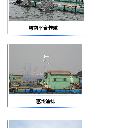
海南平台养殖
惠州渔排